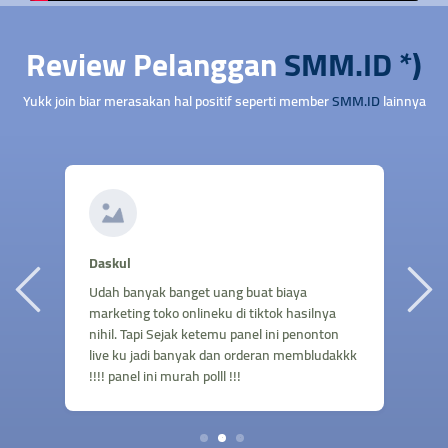
Review Pelanggan
SMM.ID *)
Yukk join biar merasakan hal positif seperti member
SMM.ID
lainnya
A
Daskul
B
Udah banyak banget uang buat biaya
b
marketing toko onlineku di tiktok hasilnya
in
g
nihil. Tapi Sejak ketemu panel ini penonton
m
live ku jadi banyak dan orderan membludakkk
s
!!!! panel ini murah polll !!!
1
2
3